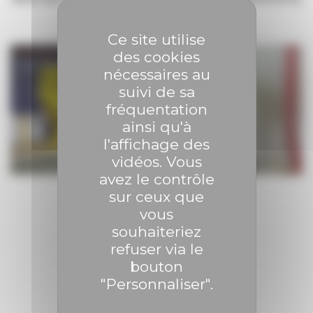
a de la chain, y a du plaisir.
Ce site utilise
des cookies
nécessaires au
suivi de sa
fréquentation
ainsi qu'à
l'affichage des
vidéos. Vous
avez le contrôle
sur ceux que
vous
souhaiteriez
refuser via le
bouton
"Personnaliser".